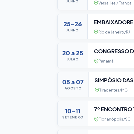
JUNHO
Versailles / França
EMBAIXADORE
25-26
JUNHO
Rio de Janeiro/RJ
CONGRESSO D
20 a 25
JULHO
Panamá
SIMPÓSIO DAS
05 a 07
AGOSTO
Tiradentes/MG
7º ENCONTRO
10-11
SETEMBRO
Florianópolis/SC