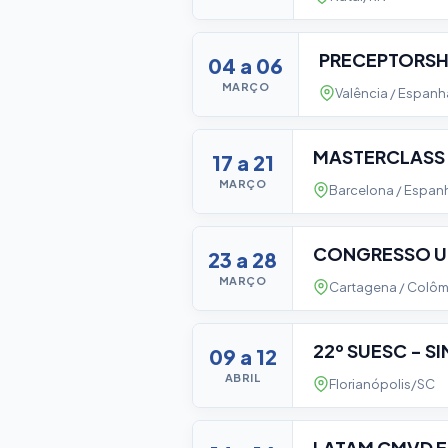
PRECEPTORSH
04 a 06
MARÇO
Valência / Espanh
MASTERCLASS
17 a 21
MARÇO
Barcelona / Espan
CONGRESSO U
23 a 28
MARÇO
Cartagena / Colôm
22º SUESC - S
09 a 12
ABRIL
Florianópolis/SC
LATAM CMVD 