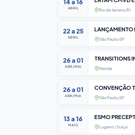
14 a 16
ABRIL
Rio de Janeiro/RJ
LANÇAMENTO 
22 a 25
ABRIL
São Paulo/SP
TRANSITIONS 
26 a 01
ABR/MAI
Irlanda
CONVENÇÃO T
26 a 01
ABR/MAI
São Paulo/SP
ESMO PRECEP
13 a 16
MAIO
Lugano / Suíça