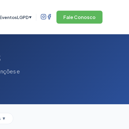
Fale Conosco
Eventos
LGPD
▼
s
enções e
s ▼