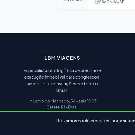
São Paulo/SP
LBM VIAGENS
Especialistas em logística de precisão e
execução impecável para congressos,
simpósios e convenções em todo o
Brasil.
📍 Largo do Machado, 54 - sala 1003
Catete, RJ - Brasil
Utilizamos cookies para melhorar sua ex
© 2026 LBM Viagens e Turismo. Todos os direitos reservados.