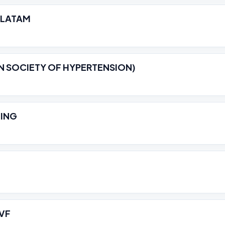
 LATAM
N SOCIETY OF HYPERTENSION)
NING
VF