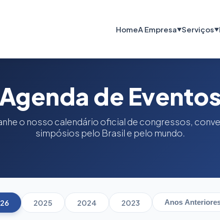
Home
A Empresa
Serviços
▼
▼
Agenda de Evento
he o nosso calendário oficial de congressos, conv
simpósios pelo Brasil e pelo mundo.
26
2025
2024
2023
Anos Anteriore