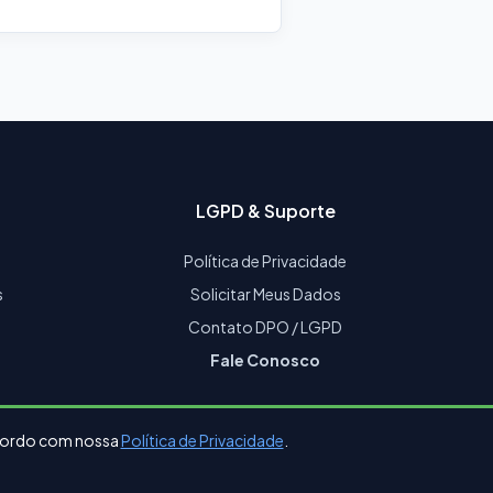
LGPD & Suporte
Política de Privacidade
s
Solicitar Meus Dados
Contato DPO / LGPD
Fale Conosco
 acordo com nossa
Política de Privacidade
.
eventos@lbmviagens.com.br
corporativo@lbmviagens.com.br