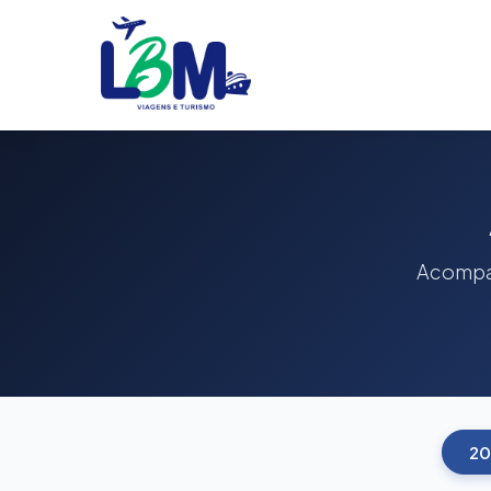
Acompan
20