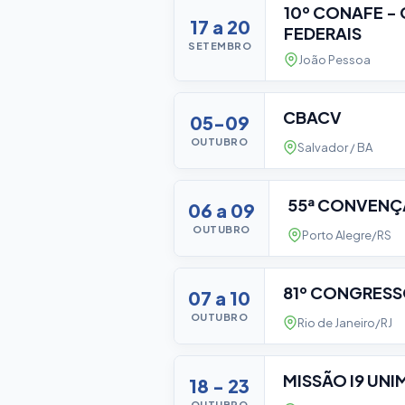
10º CONAFE 
17 a 20
FEDERAIS
SETEMBRO
João Pessoa
CBACV
05-09
OUTUBRO
Salvador / BA
55ª CONVENÇ
06 a 09
OUTUBRO
Porto Alegre/RS
81º CONGRESS
07 a 10
OUTUBRO
Rio de Janeiro/RJ
MISSÃO I9 UNI
18 - 23
OUTUBRO