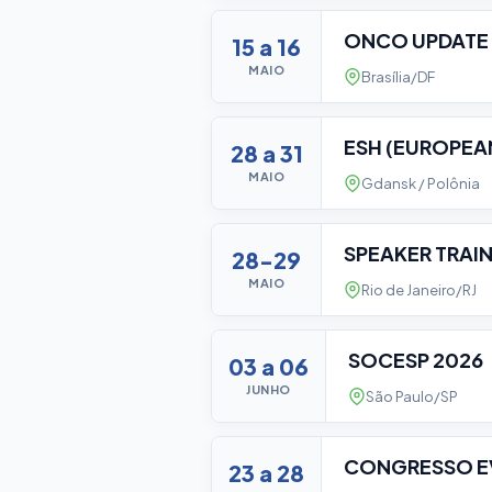
ONCO UPDATE
15 a 16
MAIO
Brasília/DF
ESH (EUROPEA
28 a 31
MAIO
Gdansk / Polônia
SPEAKER TRAI
28-29
MAIO
Rio de Janeiro/RJ
SOCESP 2026
03 a 06
JUNHO
São Paulo/SP
CONGRESSO E
23 a 28