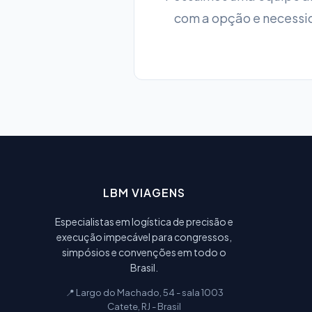
com a opção e necessid
LBM VIAGENS
Especialistas em logística de precisão e
execução impecável para congressos,
simpósios e convenções em todo o
Brasil.
📍 Largo do Machado, 54 - sala 1003
Catete, RJ - Brasil