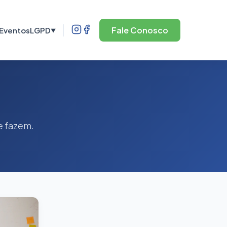
Fale Conosco
Eventos
LGPD
▼
e fazem.