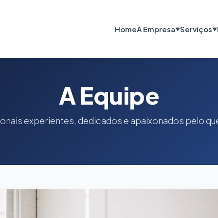
Home
A Empresa
Serviços
▼
▼
A Equipe
ionais experientes, dedicados e apaixonados pelo qu