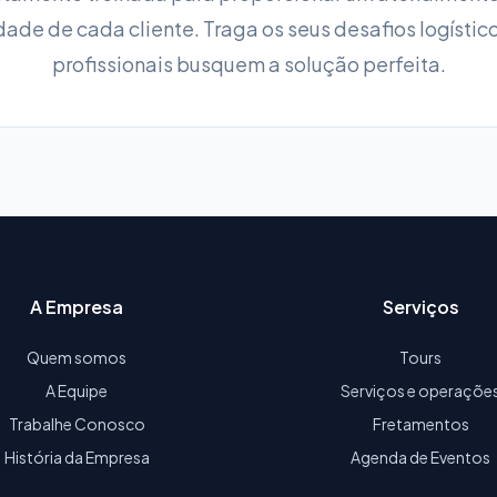
ade de cada cliente. Traga os seus desafios logístico
profissionais busquem a solução perfeita.
A Empresa
Serviços
Quem somos
Tours
A Equipe
Serviços e operaçõe
Trabalhe Conosco
Fretamentos
História da Empresa
Agenda de Eventos