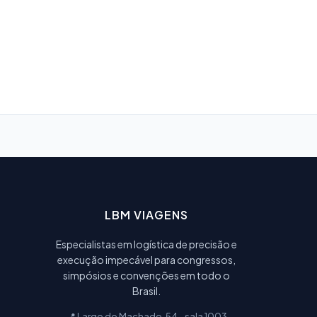
LBM VIAGENS
Especialistas em logística de precisão e
execução impecável para congressos,
simpósios e convenções em todo o
Brasil.
📍 Largo do Machado, 54 - sala 1003