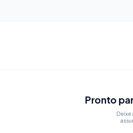
Pronto par
Deixe 
assu