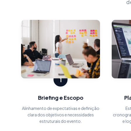
d
1
Briefing e Escopo
Pl
Alinhamento de expectativas e definição
Es
clara dos objetivos e necessidades
cronogra
estruturais do evento.
e lo