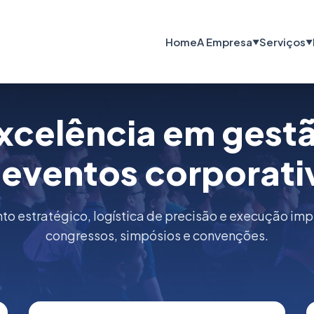
Home
A Empresa
Serviços
▼
▼
xcelência em gest
 eventos corporati
o estratégico, logística de precisão e execução im
congressos, simpósios e convenções.