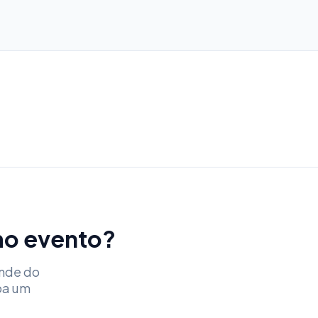
imo evento?
ende do
ba um