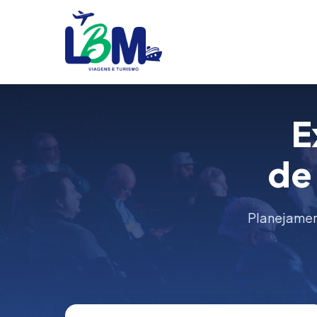
E
de
Planejament