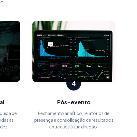
o.
4
al
Pós-evento
quipa de
Fechamento analítico, relatórios de
odas as
presença e consolidação de resultados
idez.
entregues à sua direção.