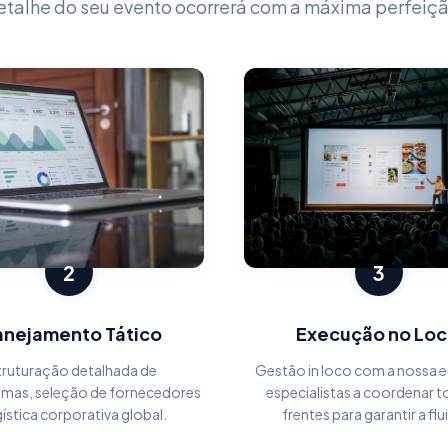
etalhe do seu evento ocorrerá com a máxima perfeiçã
2
3
anejamento Tático
Execução no Loc
truturação detalhada de
Gestão in loco com a nossa e
mas, seleção de fornecedores
especialistas a coordenar t
gística corporativa global.
frentes para garantir a flu