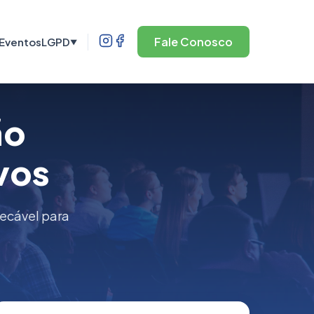
Fale Conosco
Eventos
LGPD
▼
ão
vos
pecável para