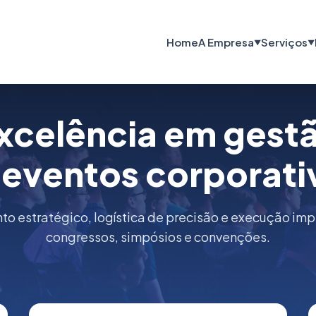
Home
A Empresa
Serviços
▼
▼
xcelência em gest
 eventos corporati
o estratégico, logística de precisão e execução im
congressos, simpósios e convenções.