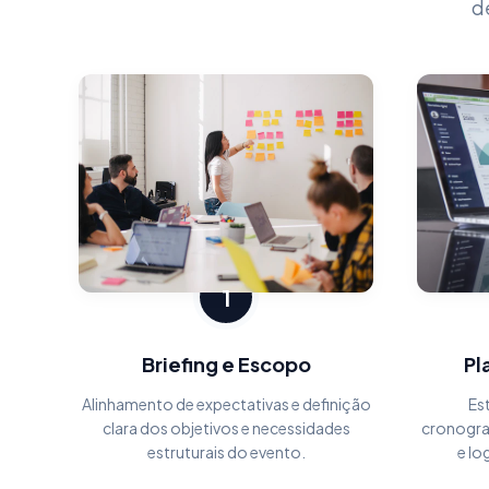
d
1
Briefing e Escopo
Pl
Alinhamento de expectativas e definição
Es
clara dos objetivos e necessidades
cronogra
estruturais do evento.
e lo