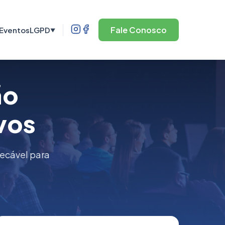
Fale Conosco
Eventos
LGPD
▼
ão
vos
pecável para