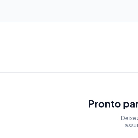
Pronto par
Deixe 
assu