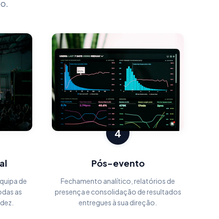
o.
4
al
Pós-evento
quipa de
Fechamento analítico, relatórios de
odas as
presença e consolidação de resultados
idez.
entregues à sua direção.