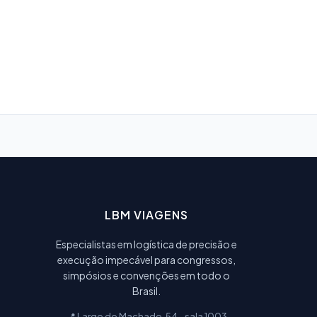
LBM VIAGENS
Especialistas em logística de precisão e
execução impecável para congressos,
simpósios e convenções em todo o
Brasil.
📍 Largo do Machado, 54 - sala 1003