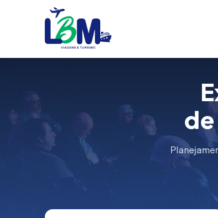
E
de
Planejament