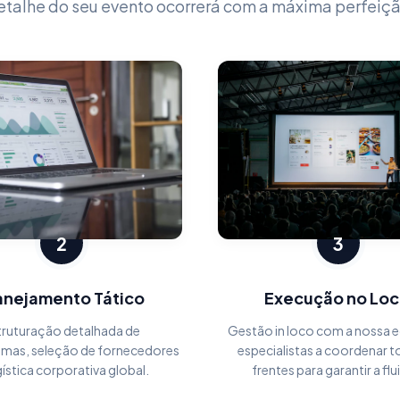
etalhe do seu evento ocorrerá com a máxima perfeiçã
2
3
anejamento Tático
Execução no Loc
truturação detalhada de
Gestão in loco com a nossa e
mas, seleção de fornecedores
especialistas a coordenar t
gística corporativa global.
frentes para garantir a flu