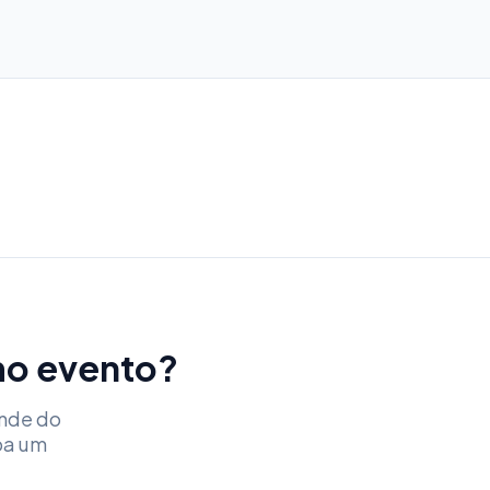
imo evento?
ende do
ba um