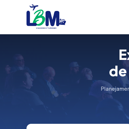
E
de
Planejament