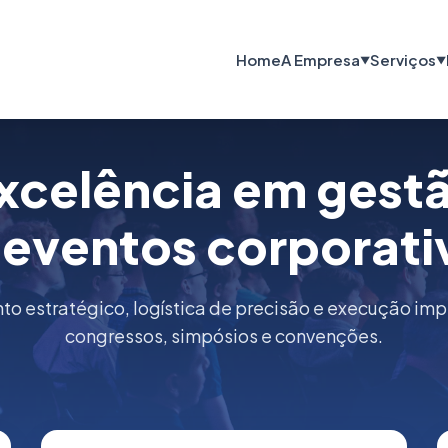
Home
A Empresa
Serviços
▼
▼
xcelência em gest
 eventos corporati
o estratégico, logística de precisão e execução im
congressos, simpósios e convenções.