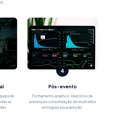
o.
4
al
Pós-evento
quipa de
Fechamento analítico, relatórios de
odas as
presença e consolidação de resultados
idez.
entregues à sua direção.