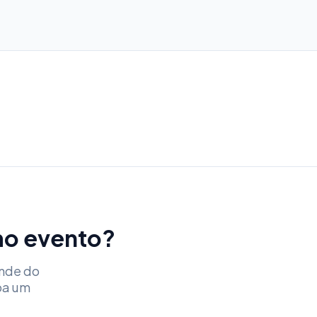
imo evento?
ende do
ba um