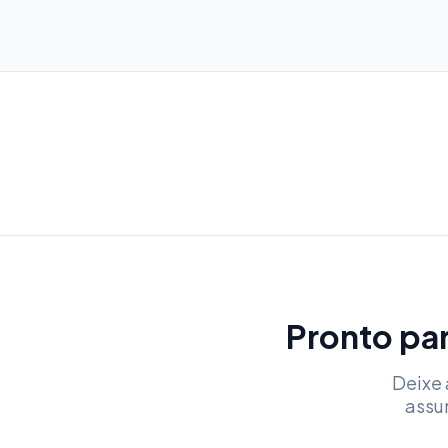
Pronto par
Deixe 
assu