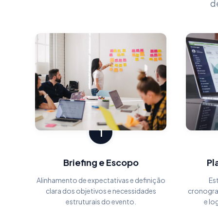
d
1
Briefing e Escopo
Pl
Alinhamento de expectativas e definição
Es
clara dos objetivos e necessidades
cronogra
estruturais do evento.
e lo