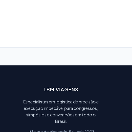
LBM VIAGENS
Especialistas em logística de precisão e
execução impecável para congressos,
simpósios e convenções em todo o
Brasil.
📍 Largo do Machado, 54 - sala 1003