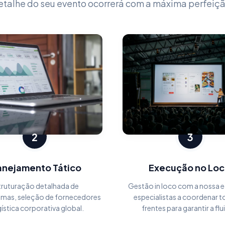
etalhe do seu evento ocorrerá com a máxima perfeiçã
2
3
anejamento Tático
Execução no Loc
truturação detalhada de
Gestão in loco com a nossa e
mas, seleção de fornecedores
especialistas a coordenar t
gística corporativa global.
frentes para garantir a flu