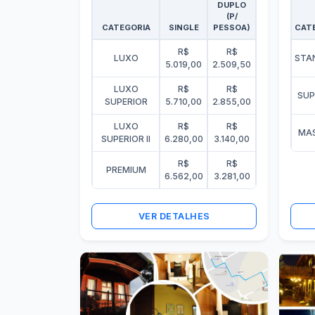
DUPLO
(P/
CATEGORIA
SINGLE
PESSOA)
CAT
R$
R$
LUXO
STA
5.019,00
2.509,50
LUXO
R$
R$
SUP
SUPERIOR
5.710,00
2.855,00
LUXO
R$
R$
MA
SUPERIOR II
6.280,00
3.140,00
R$
R$
PREMIUM
6.562,00
3.281,00
VER DETALHES