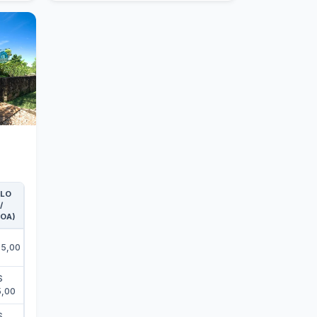
LO
/
OA)
05,00
$
5,00
$