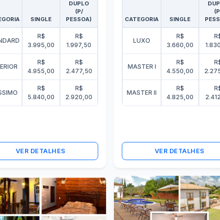
DUPLO
DUP
(P/
(P
EGORIA
SINGLE
PESSOA)
CATEGORIA
SINGLE
PESS
R$
R$
R$
R
NDARD
LUXO
3.995,00
1.997,50
3.660,00
1.83
R$
R$
R$
R
ERIOR
MASTER I
4.955,00
2.477,50
4.550,00
2.27
R$
R$
R$
R
SSIMO
MASTER II
5.840,00
2.920,00
4.825,00
2.41
VER DETALHES
VER DETALHES