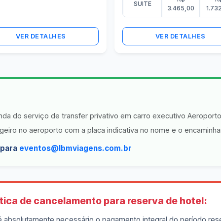
SUITE
3.465,00
1.73
VER DETALHES
VER DETALHES
nda do serviço de transfer privativo em carro executivo Aeroporto
geiro no aeroporto com a placa indicativa no nome e o encaminhar
l para
eventos@lbmviagens.com.br
tica de cancelamento para reserva de hotel:
é absolutamente necessário o pagamento integral do período res