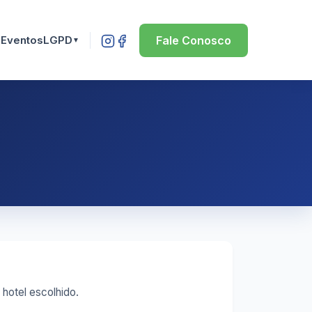
Eventos
LGPD
Fale Conosco
▼
▼
hotel escolhido.