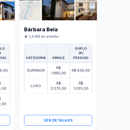
Bárbara Bela
1,4 KM do evento
LO
DUPLO
/
(P/
OA)
CATEGORIA
SINGLE
PESSOA)
R$
5,00
SUPERIOR
R$ 930,00
1.860,00
$
R$
R$
LUXO
5,00
2.070,00
1.035,00
$
0,00
VER DETALHES