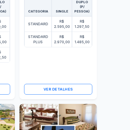
LO
DUPLO
/
(P/
OA)
CATEGORIA
SINGLE
PESSOA)
$
R$
R$
STANDARD
0,00
2.595,00
1.297,50
$
STANDARD
R$
R$
5,00
PLUS
2.970,00
1.485,00
$
2,50
VER DETALHES