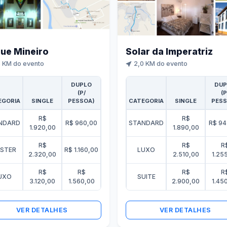
ue Mineiro
Solar da Imperatriz
 KM do evento
2,0 KM do evento
DUPLO
DUP
(P/
(P
EGORIA
SINGLE
PESSOA)
CATEGORIA
SINGLE
PESS
R$
R$
NDARD
R$ 960,00
STANDARD
R$ 94
1.920,00
1.890,00
R$
R$
R
STER
R$ 1.160,00
LUXO
2.320,00
2.510,00
1.25
R$
R$
R$
R
UXO
SUITE
3.120,00
1.560,00
2.900,00
1.45
VER DETALHES
VER DETALHES