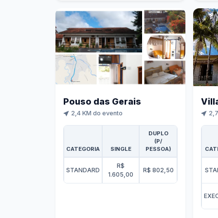
Pouso das Gerais
Vil
2,4 KM do evento
2,7
DUPLO
(P/
CATEGORIA
SINGLE
PESSOA)
CAT
R$
STANDARD
R$ 802,50
STA
1.605,00
EXE