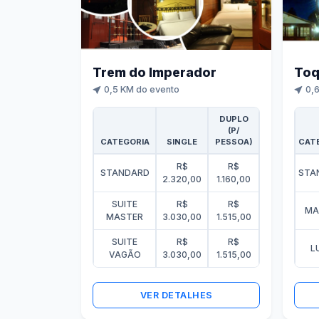
Trem do Imperador
Toq
0,5 KM do evento
0,6
DUPLO
(P/
CATEGORIA
SINGLE
PESSOA)
CAT
R$
R$
STANDARD
STA
2.320,00
1.160,00
SUITE
R$
R$
MA
MASTER
3.030,00
1.515,00
SUITE
R$
R$
L
VAGÃO
3.030,00
1.515,00
VER DETALHES