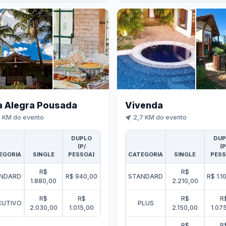
la Alegra Pousada
Vivenda
 KM do evento
2,7 KM do evento
DUPLO
DUP
(P/
(P
EGORIA
SINGLE
PESSOA)
CATEGORIA
SINGLE
PESS
R$
R$
NDARD
R$ 940,00
STANDARD
R$ 1.1
1.880,00
2.210,00
R$
R$
R$
R
CUTIVO
PLUS
2.030,00
1.015,00
2.150,00
1.07
R$
R